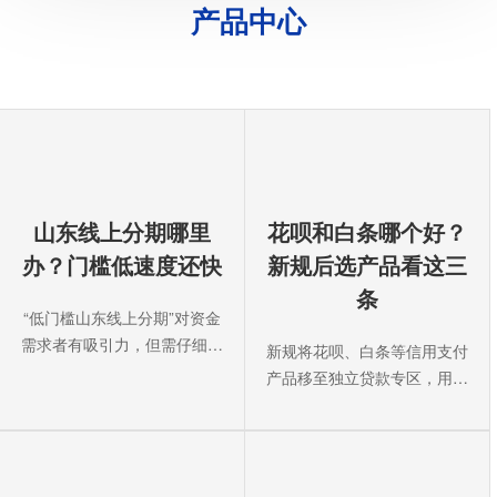
产品中心
山东线上分期哪里
花呗和白条哪个好？
办？门槛低速度还快
新规后选产品看这三
条
“低门槛山东线上分期”对资金
需求者有吸引力，但需仔细甄
新规将花呗、白条等信用支付
别。传统分期常要求征信、流
产品移至独立贷款专区，用户
···
需主动选择。选产品时，首要
关···